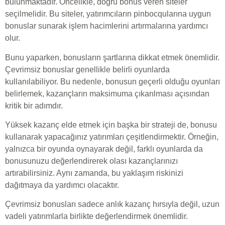
bulunmaktadır. Öncelikle, doğru bonus veren siteler
seçilmelidir. Bu siteler, yatırımcıların pinbocqularına uygun
bonuslar sunarak işlem hacimlerini artırmalarına yardımcı
olur.
Bunu yaparken, bonusların şartlarına dikkat etmek önemlidir.
Çevrimsiz bonuslar genellikle belirli oyunlarda
kullanılabiliyor. Bu nedenle, bonusun geçerli olduğu oyunları
belirlemek, kazançların maksimuma çıkarılması açısından
kritik bir adımdır.
Yüksek kazanç elde etmek için başka bir strateji de, bonusu
kullanarak yapacağınız yatırımları çeşitlendirmektir. Örneğin,
yalnızca bir oyunda oynayarak değil, farklı oyunlarda da
bonusunuzu değerlendirerek olası kazançlarınızı
artırabilirsiniz. Aynı zamanda, bu yaklaşım riskinizi
dağıtmaya da yardımcı olacaktır.
Çevrimsiz bonusları sadece anlık kazanç hırsıyla değil, uzun
vadeli yatırımlarla birlikte değerlendirmek önemlidir.