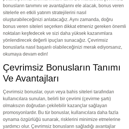
bonusların tanımını ve avantajlarını ele alacak, bonus veren
sitelerle en etkili yatırım stratejilerini nasıl
oluşturabileceğinizi anlatacağız. Aynı zamanda, doğru
bonus veren siteleri seçerken dikkat etmeniz gereken önemli
noktaları keşfedecek ve sizi daha yüksek kazanımlara
yönlendirecek değerli ipuçları sunacağız. Çevrimsiz
bonuslarla nasıl başarılı olabileceğinizi merak ediyorsanız,
okumaya devam edin!
Çevrimsiz Bonusların Tanımı
Ve Avantajları
Çevrimsiz bonuslar, oyun veya bahis siteleri tarafından
kullanıcılara sunulan, belirli bir çevrimi (çevirme şartı)
olmaksızın doğrudan çekilebilir kazançlar sağlayan
promosyonlardır. Bu tür bonuslar, kullanıcılara daha fazla
oynama özgürlüğü sunarak, risklerini minimize etmelerine
yardımcı olur. Çevrimsiz bonusların sağladığı avantajlar