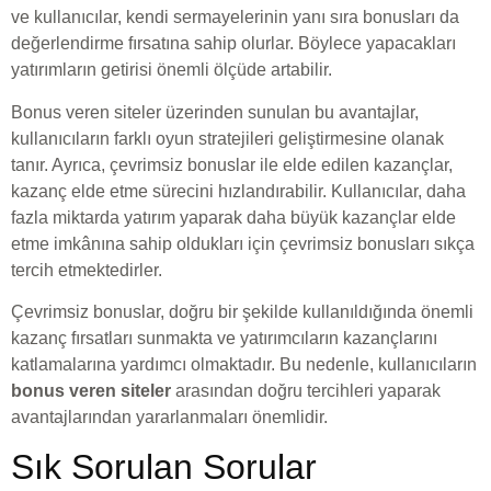
ve kullanıcılar, kendi sermayelerinin yanı sıra bonusları da
değerlendirme fırsatına sahip olurlar. Böylece yapacakları
yatırımların getirisi önemli ölçüde artabilir.
Bonus veren siteler üzerinden sunulan bu avantajlar,
kullanıcıların farklı oyun stratejileri geliştirmesine olanak
tanır. Ayrıca, çevrimsiz bonuslar ile elde edilen kazançlar,
kazanç elde etme sürecini hızlandırabilir. Kullanıcılar, daha
fazla miktarda yatırım yaparak daha büyük kazançlar elde
etme imkânına sahip oldukları için çevrimsiz bonusları sıkça
tercih etmektedirler.
Çevrimsiz bonuslar, doğru bir şekilde kullanıldığında önemli
kazanç fırsatları sunmakta ve yatırımcıların kazançlarını
katlamalarına yardımcı olmaktadır. Bu nedenle, kullanıcıların
bonus veren siteler
arasından doğru tercihleri yaparak
avantajlarından yararlanmaları önemlidir.
Sık Sorulan Sorular