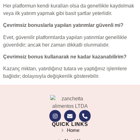
Her platformun kendi kuralları olsa da genellikle kaydolmak
veya ilk yatırım yapmak gibi basit şartlar yeterlidir.
Çevrimsiz bonuslarla yapılan yatırımlar güvenli mi?
Evet, güvenilir platformlarda yapılan yatırımlar genellikle
güvenlidir; ancak her zaman dikkatli olunmalıdır.
Çevrimsiz bonus kullanarak ne kadar kazanabilirim?
Kazanç miktarı, yatırdığınız tutara ve yaptığınız işlemlere
bağlıdır; dolayısıyla değişkenlik gösterebilir.
QUICK LINKS
Home